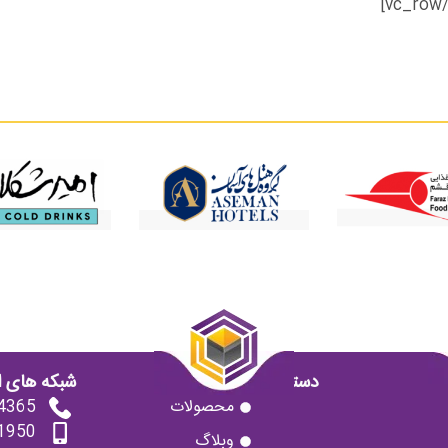
دسترسی سریع
شبکه های ا
محصولات
4365
1950
وبلاگ