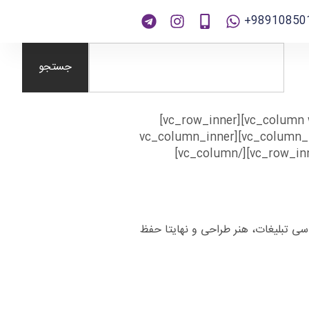
989108501
جستجو
[vc_row css=”.vc_custom_1571117509347{padding-right: 50px !important;}”][vc_column width=”1/2″][vc_row_inner]
[vc_column_inner width=”1/2″][photo_box image=”312″]جعبه پیتزا سفید[/photo_box][/vc_column_inner][vc_column_inner
width=”1/2″][photo_box image=”311″]جعبه پیتزا کرافت [/photo_box][/vc_column_inner][/vc_row_inner][/vc_column]
سی تبلیغات، هنر طراحی و نهایتا حفظ