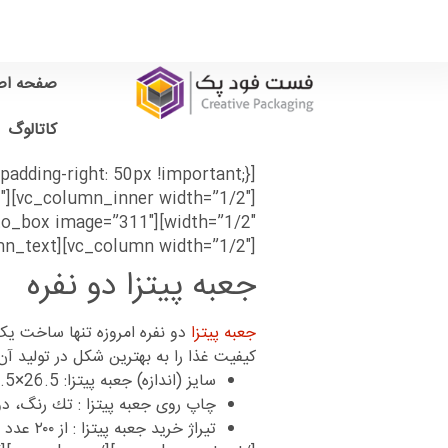
صفحه اص
کاتالوگ
[vc_column width=”1/2″][vc_column_text]
جعبه پیتزا دو نفره
جعبه پیتزا
دو نفره امروزه تنها ساخت یک 
کیفیت غذا را به بهترین شکل در تولید آن
سایز (اندازه) جعبه پیتزا: 26.5×26.5×4 سانتی متر
چاپ روی جعبه پیتزا : تك رنگ، د
تیراژ خرید جعبه پیتزا : از ٢٠٠ عدد تا ٥٠،٠٠٠ عدد و بیشتر!