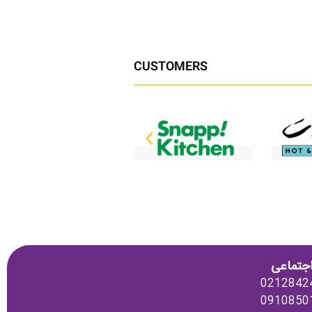
CUSTOMERS
جتماعی
0212842
0910850