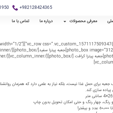
950+
982128424365+
لی
معرفی محصولات
درباره ما
تماس با ما
جعبه برای حمل غذا نیست، بلکه نیاز به علمی دارد که همزمان روانشنا
 پیاده سازی کند.
و رنگ، چهار رنگ و حتی امكان تحویل بدون چاپ