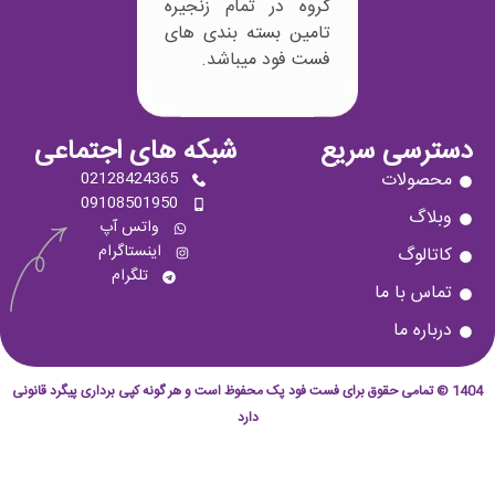
گروه در تمام زنجیره
تامین بسته بندی های
فست فود میباشد.
ریع
شبکه های اجتماعی
02128424365
09108501950
واتس آپ
اینستاگرام
تلگرام
قوق برای فست فود پک محفوظ است و هر گونه کپی برداری پیگرد قانونی
دارد