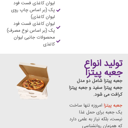
لیوان کاغذی فست فود
پک (بر اساس چاپ روی
لیوان کاغذی)
لیوان کاغذی فست فود
پک (بر اساس نوع مصرف)
محصولات جانبی لیوان
کاغذی
واع
تزا
مل دو مدل
د و جعبه پیتزا
.
زه تنها ساخت
 حمل غذا
ز به علمی دارد
انشناسی