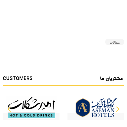
فود
پک
”
نموده
است.
CUSTOMERS