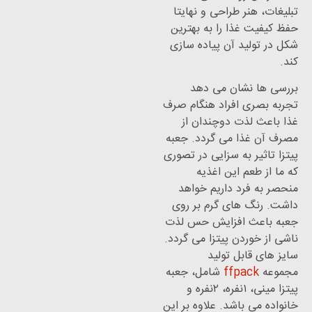
راحی و نهایتا
 را به بهترین
آن پیاده سازی
ن می دهد
فراد هنگام صرف
دوچندان از
می گردد. جعبه
 سزایی در تصوری
ین اغذیه
داریم خواهد
ی گرم بر روی
فزایش حس لذت
 پیتزا می گردد.
 تولید
ff
شامل، جعبه
پیتزا مینی، ۱نفره، ۲نفره و
د. علاوه بر این