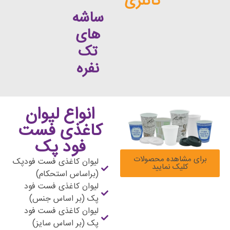
کاتلری
ساشه
های
تک
نفره
انواع لیوان
کاغذی فست
فود پک
ده محصولات
لیوان کاغذی فست فودپک
نمایید
(براساس استحکام)
لیوان کاغذی فست فود
پک (بر اساس جنس)
لیوان کاغذی فست فود
پک (بر اساس سایز)