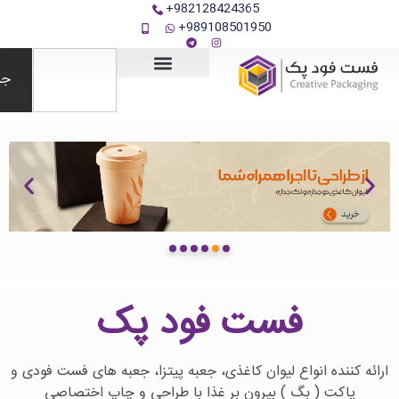
982128424365+
989108501950+
جستجو
معرفی محصولات
فست فود پک
اع لیوان کاغذی، جعبه پیتزا، جعبه های فست فودی و
گ ) بیرون بر غذا با طراحی و چاپ اختصاصی